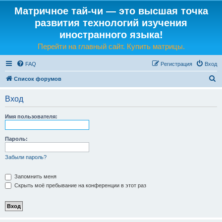
Матричное тай-чи — это высшая точка
развития технологий изучения
иностранного языка!
Перейти на главный сайт. Купить матрицы.
FAQ
Регистрация
Вход
П
Список форумов
о
Вход
и
с
Имя пользователя:
к
Пароль:
Забыли пароль?
Запомнить меня
Скрыть моё пребывание на конференции в этот раз