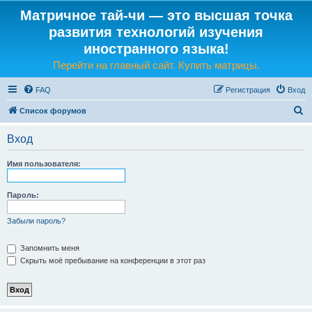
Матричное тай-чи — это высшая точка
развития технологий изучения
иностранного языка!
Перейти на главный сайт. Купить матрицы.
FAQ
Регистрация
Вход
П
Список форумов
о
Вход
и
с
Имя пользователя:
к
Пароль:
Забыли пароль?
Запомнить меня
Скрыть моё пребывание на конференции в этот раз