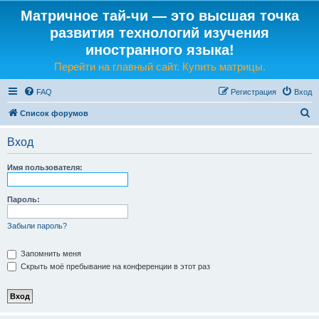
Матричное тай-чи — это высшая точка
развития технологий изучения
иностранного языка!
Перейти на главный сайт. Купить матрицы.
FAQ
Регистрация
Вход
П
Список форумов
о
Вход
и
с
Имя пользователя:
к
Пароль:
Забыли пароль?
Запомнить меня
Скрыть моё пребывание на конференции в этот раз