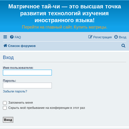
Матричное тай-чи — это высшая точка
развития технологий изучения
иностранного языка!
Перейти на главный сайт. Купить матрицы.
FAQ
Регистрация
Вход
П
Список форумов
о
Вход
и
с
Имя пользователя:
к
Пароль:
Забыли пароль?
Запомнить меня
Скрыть моё пребывание на конференции в этот раз