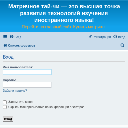
Матричное тай-чи — это высшая точка
развития технологий изучения
иностранного языка!
Перейти на главный сайт. Купить матрицы.
FAQ
Регистрация
Вход
П
Список форумов
о
Вход
и
с
Имя пользователя:
к
Пароль:
Забыли пароль?
Запомнить меня
Скрыть моё пребывание на конференции в этот раз