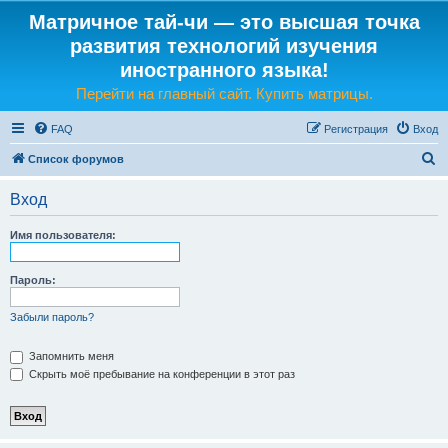
Матричное тай-чи — это высшая точка
развития технологий изучения
иностранного языка!
Перейти на главный сайт. Купить матрицы.
FAQ
Регистрация
Вход
П
Список форумов
о
Вход
и
с
Имя пользователя:
к
Пароль:
Забыли пароль?
Запомнить меня
Скрыть моё пребывание на конференции в этот раз