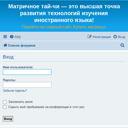
Матричное тай-чи — это высшая точка
развития технологий изучения
иностранного языка!
Перейти на главный сайт. Купить матрицы.
FAQ
Регистрация
Вход
П
Список форумов
о
Вход
и
с
Имя пользователя:
к
Пароль:
Забыли пароль?
Запомнить меня
Скрыть моё пребывание на конференции в этот раз