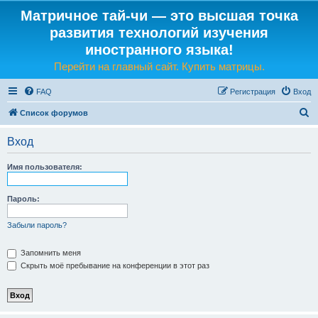
Матричное тай-чи — это высшая точка
развития технологий изучения
иностранного языка!
Перейти на главный сайт. Купить матрицы.
FAQ
Регистрация
Вход
П
Список форумов
о
Вход
и
с
Имя пользователя:
к
Пароль:
Забыли пароль?
Запомнить меня
Скрыть моё пребывание на конференции в этот раз