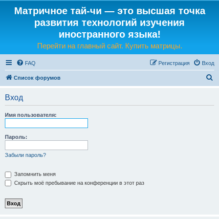
Матричное тай-чи — это высшая точка
развития технологий изучения
иностранного языка!
Перейти на главный сайт. Купить матрицы.
FAQ
Регистрация
Вход
П
Список форумов
о
Вход
и
с
Имя пользователя:
к
Пароль:
Забыли пароль?
Запомнить меня
Скрыть моё пребывание на конференции в этот раз