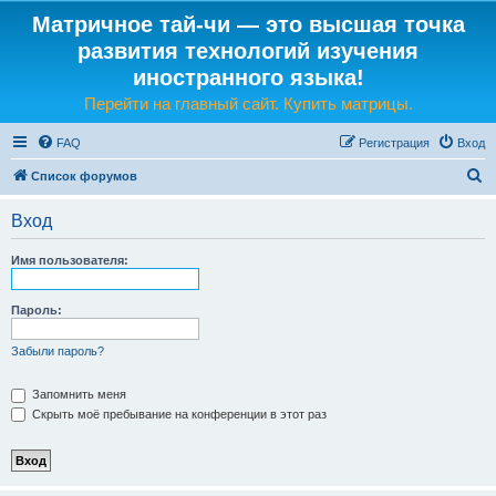
Матричное тай-чи — это высшая точка
развития технологий изучения
иностранного языка!
Перейти на главный сайт. Купить матрицы.
FAQ
Регистрация
Вход
П
Список форумов
о
Вход
и
с
Имя пользователя:
к
Пароль:
Забыли пароль?
Запомнить меня
Скрыть моё пребывание на конференции в этот раз