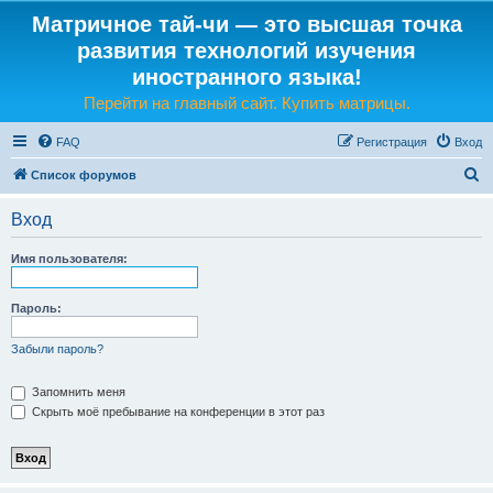
Матричное тай-чи — это высшая точка
развития технологий изучения
иностранного языка!
Перейти на главный сайт. Купить матрицы.
FAQ
Регистрация
Вход
П
Список форумов
о
Вход
и
с
Имя пользователя:
к
Пароль:
Забыли пароль?
Запомнить меня
Скрыть моё пребывание на конференции в этот раз