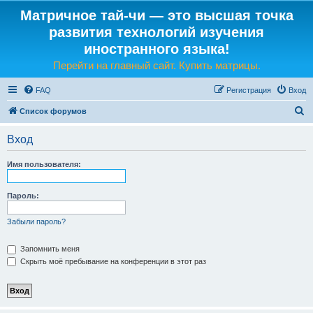
Матричное тай-чи — это высшая точка
развития технологий изучения
иностранного языка!
Перейти на главный сайт. Купить матрицы.
FAQ
Регистрация
Вход
П
Список форумов
о
Вход
и
с
Имя пользователя:
к
Пароль:
Забыли пароль?
Запомнить меня
Скрыть моё пребывание на конференции в этот раз