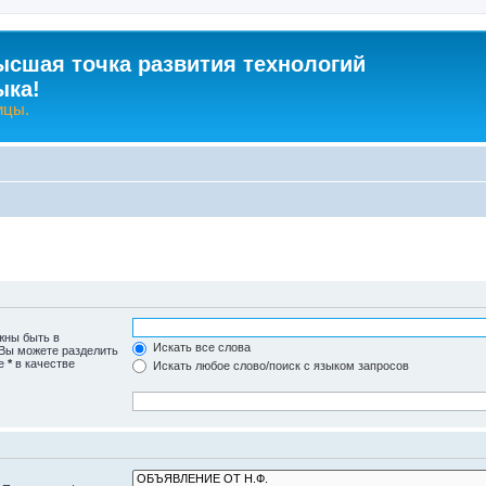
ысшая точка развития технологий
ыка!
ицы.
жны быть в
Искать все слова
 Вы можете разделить
те
*
в качестве
Искать любое слово/поиск с языком запросов