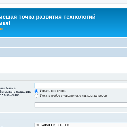
ысшая точка развития технологий
ыка!
ицы.
жны быть в
Искать все слова
 Вы можете разделить
те
*
в качестве
Искать любое слово/поиск с языком запросов