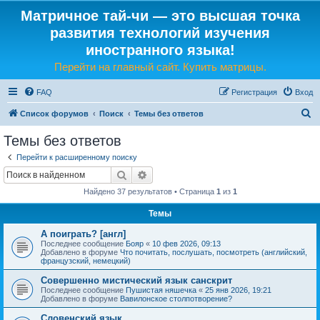
Матричное тай-чи — это высшая точка
развития технологий изучения
иностранного языка!
Перейти на главный сайт. Купить матрицы.
FAQ
Регистрация
Вход
П
Список форумов
Поиск
Темы без ответов
о
Темы без ответов
и
Перейти к расширенному поиску
с
Поиск
Расширенный поиск
к
Найдено 37 результатов • Страница
1
из
1
Темы
А поиграть? [англ]
Последнее сообщение
Бояр
«
10 фев 2026, 09:13
Добавлено в форуме
Что почитать, послушать, посмотреть (английский,
французский, немецкий)
Совершенно мистический язык санскрит
Последнее сообщение
Пушистая няшечка
«
25 янв 2026, 19:21
Добавлено в форуме
Вавилонское столпотворение?
Словенский язык