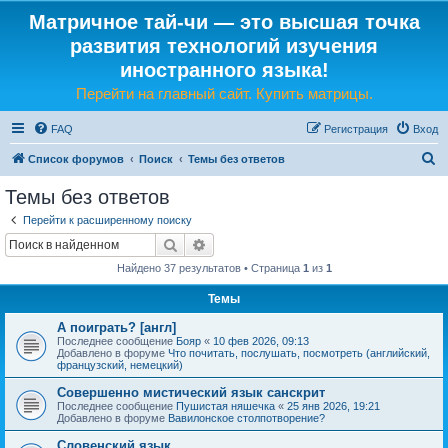
Матричное тай-чи — это высшая точка
развития технологий изучения
иностранного языка!
Перейти на главный сайт. Купить матрицы.
FAQ
Регистрация
Вход
П
Список форумов
Поиск
Темы без ответов
о
Темы без ответов
и
Перейти к расширенному поиску
с
Поиск
Расширенный поиск
к
Найдено 37 результатов • Страница
1
из
1
Темы
А поиграть? [англ]
Последнее сообщение
Бояр
«
10 фев 2026, 09:13
Добавлено в форуме
Что почитать, послушать, посмотреть (английский,
французский, немецкий)
Совершенно мистический язык санскрит
Последнее сообщение
Пушистая няшечка
«
25 янв 2026, 19:21
Добавлено в форуме
Вавилонское столпотворение?
Словенский язык