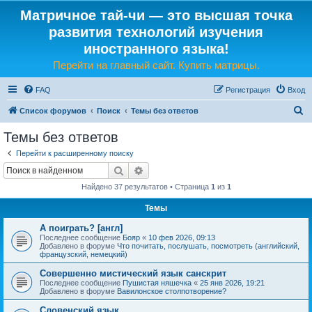
Матричное тай-чи — это высшая точка
развития технологий изучения
иностранного языка!
Перейти на главный сайт. Купить матрицы.
FAQ
Регистрация
Вход
П
Список форумов
Поиск
Темы без ответов
о
Темы без ответов
и
Перейти к расширенному поиску
с
Поиск
Расширенный поиск
к
Найдено 37 результатов • Страница
1
из
1
Темы
А поиграть? [англ]
Последнее сообщение
Бояр
«
10 фев 2026, 09:13
Добавлено в форуме
Что почитать, послушать, посмотреть (английский,
французский, немецкий)
Совершенно мистический язык санскрит
Последнее сообщение
Пушистая няшечка
«
25 янв 2026, 19:21
Добавлено в форуме
Вавилонское столпотворение?
Словенский язык