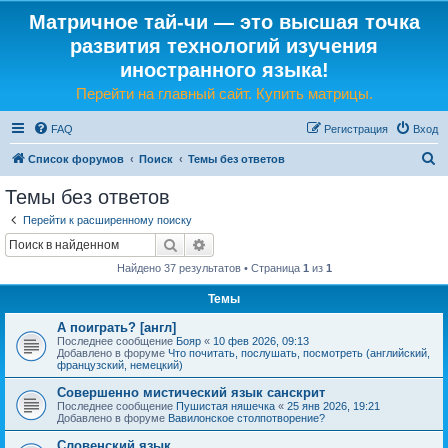
Матричное тай-чи — это высшая точка
развития технологий изучения
иностранного языка!
Перейти на главный сайт. Купить матрицы.
FAQ
Регистрация
Вход
П
Список форумов
Поиск
Темы без ответов
о
Темы без ответов
и
Перейти к расширенному поиску
с
Поиск
Расширенный поиск
к
Найдено 37 результатов • Страница
1
из
1
Темы
А поиграть? [англ]
Последнее сообщение
Бояр
«
10 фев 2026, 09:13
Добавлено в форуме
Что почитать, послушать, посмотреть (английский,
французский, немецкий)
Совершенно мистический язык санскрит
Последнее сообщение
Пушистая няшечка
«
25 янв 2026, 19:21
Добавлено в форуме
Вавилонское столпотворение?
Словенский язык