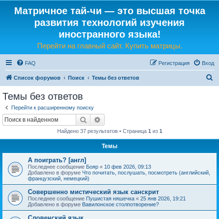
Матричное тай-чи — это высшая точка
развития технологий изучения
иностранного языка!
Перейти на главный сайт. Купить матрицы.
FAQ
Регистрация
Вход
П
Список форумов
Поиск
Темы без ответов
о
Темы без ответов
и
Перейти к расширенному поиску
с
Поиск
Расширенный поиск
к
Найдено 37 результатов • Страница
1
из
1
Темы
А поиграть? [англ]
Последнее сообщение
Бояр
«
10 фев 2026, 09:13
Добавлено в форуме
Что почитать, послушать, посмотреть (английский,
французский, немецкий)
Совершенно мистический язык санскрит
Последнее сообщение
Пушистая няшечка
«
25 янв 2026, 19:21
Добавлено в форуме
Вавилонское столпотворение?
Словенский язык