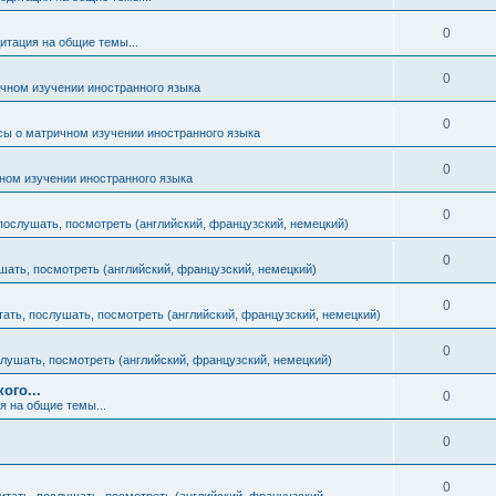
т
т
е
О
0
ы
итация на общие темы...
в
т
т
е
О
0
ы
чном изучении иностранного языка
в
т
т
е
О
0
ы
сы о матричном изучении иностранного языка
в
т
т
е
О
0
ы
ном изучении иностранного языка
в
т
т
е
О
0
ы
 послушать, посмотреть (английский, французский, немецкий)
в
т
т
е
О
0
ы
шать, посмотреть (английский, французский, немецкий)
в
т
т
е
О
0
ы
тать, послушать, посмотреть (английский, французский, немецкий)
в
т
т
е
О
0
ы
слушать, посмотреть (английский, французский, немецкий)
в
т
т
ого...
е
О
0
ы
я на общие темы...
в
т
т
е
О
0
ы
в
т
т
е
О
0
ы