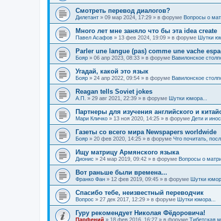
Смотреть перевод диалогов?
Дилетант
»
09 мар 2024, 17:29
» в форуме
Вопросы о мат
Много лет мне заняло что бы эта idea create
Павел Асафов
»
13 фев 2024, 19:09
» в форуме
Шутки юм
Parler une langue (pas) comme une vache esp
Бояр
»
06 апр 2023, 08:33
» в форуме
Вавилонское столп
Угадай, какой это язык
Бояр
»
24 апр 2022, 09:54
» в форуме
Вавилонское столп
Reagan tells Soviet jokes
А.П.
»
29 авг 2021, 22:39
» в форуме
Шутки юмора...
Партнеры для изучения английского и китай
Мари Кличко
»
13 ноя 2020, 14:25
» в форуме
Дети и ино
Газеты со всего мира Newspapers worldwide
Бояр
»
20 фев 2020, 14:25
» в форуме
Что почитать, пос
Ищу матрицу Армянского языка
Дионис
»
24 мар 2019, 09:42
» в форуме
Вопросы о матри
Вот раньше были времена...
Франко Фан
»
12 фев 2019, 09:45
» в форуме
Шутки юмора
Спасибо тебе, неизвестный переводчик
Вопрос
»
27 дек 2017, 12:29
» в форуме
Шутки юмора...
Гуру рекомендует Николая Фёдоровича!
Парфений
»
18 фев 2016, 16:27
» в форуме
Тибетская м