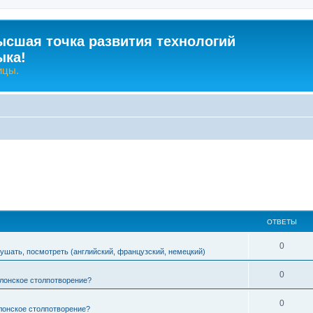
ысшая точка развития технологий
ыка!
ицы.
ОТВЕТЫ
О
0
лушать, посмотреть (английский, французский, немецкий)
т
О
0
лонское столпотворение?
в
т
е
О
0
лонское столпотворение?
в