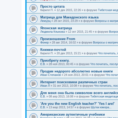
Просто цитата
Кирилл П.
»
12 дек 2015, 22:26
» в форуме
Тибетская мед
Матрица для Македонского языка
Лемурц
»
28 окт 2015, 23:29
» в форуме
Вопросы о матри
Японская матрица
Людмила Клыкова
»
12 окт 2015, 21:45
» в форуме
Вопро
Произношение From
Фонер
»
28 авг 2014, 16:02
» в форуме
Вопросы о матрич
Книжки-почтой
Кирилл П.
»
20 дек 2013, 15:21
» в форуме
Что почитать,
Приобрету книгу.
Е.В.
»
28 ноя 2013, 00:45
» в форуме
Что почитать, послу
Продам недорого абсолютно новые книги
Иван Степанов
»
24 ноя 2013, 20:01
» в форуме
Что почи
Интернет поисковики различных стран
Иван Л
»
31 окт 2013, 10:08
» в форуме
Что почитать, по
Для меня она была символом всего английск
Е.В.
»
08 апр 2013, 16:08
» в форуме
Тибетская медитаци
'Are you the new English teacher?' 'Yes I are!'
Е.В.
»
13 мар 2013, 14:57
» в форуме
Шутки юмора...
Американские аутентичные учебники