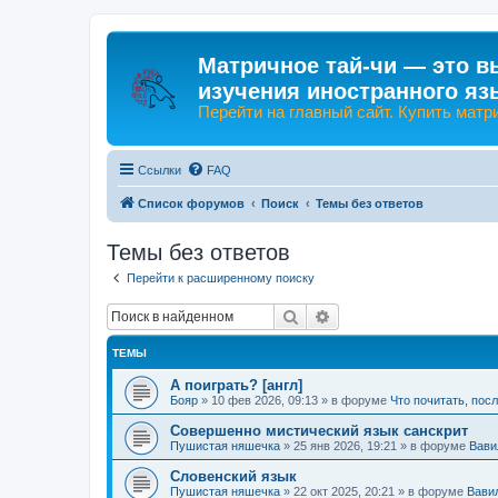
Матричное тай-чи — это в
изучения иностранного яз
Перейти на главный сайт. Купить матр
Ссылки
FAQ
Список форумов
Поиск
Темы без ответов
Темы без ответов
Перейти к расширенному поиску
Поиск
Расширенный поиск
ТЕМЫ
А поиграть? [англ]
Бояр
»
10 фев 2026, 09:13
» в форуме
Что почитать, пос
Совершенно мистический язык санскрит
Пушистая няшечка
»
25 янв 2026, 19:21
» в форуме
Вави
Словенский язык
Пушистая няшечка
»
22 окт 2025, 20:21
» в форуме
Вави