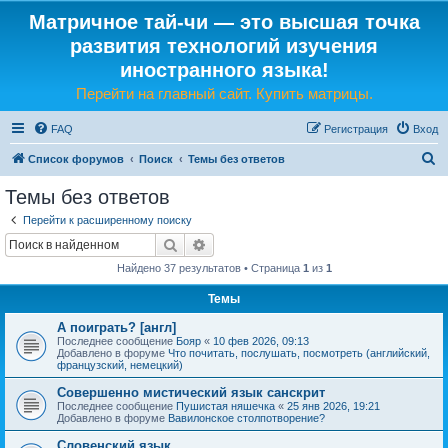
Матричное тай-чи — это высшая точка
развития технологий изучения
иностранного языка!
Перейти на главный сайт. Купить матрицы.
FAQ
Регистрация
Вход
П
Список форумов
Поиск
Темы без ответов
о
Темы без ответов
и
Перейти к расширенному поиску
с
Поиск
Расширенный поиск
к
Найдено 37 результатов • Страница
1
из
1
Темы
А поиграть? [англ]
Последнее сообщение
Бояр
«
10 фев 2026, 09:13
Добавлено в форуме
Что почитать, послушать, посмотреть (английский,
французский, немецкий)
Совершенно мистический язык санскрит
Последнее сообщение
Пушистая няшечка
«
25 янв 2026, 19:21
Добавлено в форуме
Вавилонское столпотворение?
Словенский язык