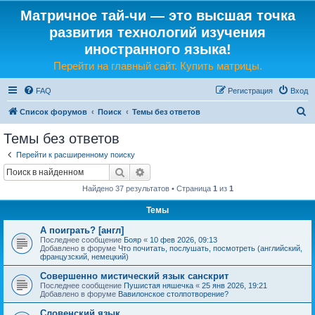
Матричное тай-чи — это высшая точка
развития технологий изучения
иностранного языка!
Перейти на главный сайт. Купить матрицы.
FAQ
Регистрация
Вход
П
Список форумов
Поиск
Темы без ответов
о
Темы без ответов
и
Перейти к расширенному поиску
с
Поиск
Расширенный поиск
к
Найдено 37 результатов • Страница
1
из
1
Темы
А поиграть? [англ]
Последнее сообщение
Бояр
«
10 фев 2026, 09:13
Добавлено в форуме
Что почитать, послушать, посмотреть (английский,
французский, немецкий)
Совершенно мистический язык санскрит
Последнее сообщение
Пушистая няшечка
«
25 янв 2026, 19:21
Добавлено в форуме
Вавилонское столпотворение?
Словенский язык