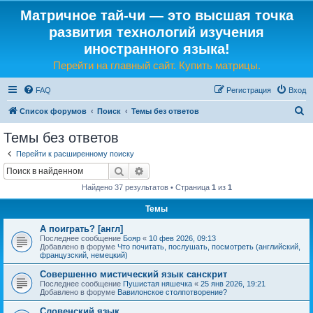
Матричное тай-чи — это высшая точка
развития технологий изучения
иностранного языка!
Перейти на главный сайт. Купить матрицы.
FAQ
Регистрация
Вход
П
Список форумов
Поиск
Темы без ответов
о
Темы без ответов
и
Перейти к расширенному поиску
с
Поиск
Расширенный поиск
к
Найдено 37 результатов • Страница
1
из
1
Темы
А поиграть? [англ]
Последнее сообщение
Бояр
«
10 фев 2026, 09:13
Добавлено в форуме
Что почитать, послушать, посмотреть (английский,
французский, немецкий)
Совершенно мистический язык санскрит
Последнее сообщение
Пушистая няшечка
«
25 янв 2026, 19:21
Добавлено в форуме
Вавилонское столпотворение?
Словенский язык