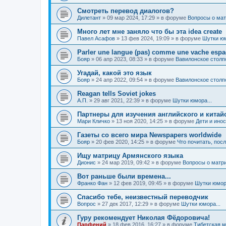
Смотреть перевод диалогов?
Дилетант
»
09 мар 2024, 17:29
» в форуме
Вопросы о мат
Много лет мне заняло что бы эта idea create
Павел Асафов
»
13 фев 2024, 19:09
» в форуме
Шутки юм
Parler une langue (pas) comme une vache esp
Бояр
»
06 апр 2023, 08:33
» в форуме
Вавилонское столп
Угадай, какой это язык
Бояр
»
24 апр 2022, 09:54
» в форуме
Вавилонское столп
Reagan tells Soviet jokes
А.П.
»
29 авг 2021, 22:39
» в форуме
Шутки юмора...
Партнеры для изучения английского и китай
Мари Кличко
»
13 ноя 2020, 14:25
» в форуме
Дети и ино
Газеты со всего мира Newspapers worldwide
Бояр
»
20 фев 2020, 14:25
» в форуме
Что почитать, пос
Ищу матрицу Армянского языка
Дионис
»
24 мар 2019, 09:42
» в форуме
Вопросы о матри
Вот раньше были времена...
Франко Фан
»
12 фев 2019, 09:45
» в форуме
Шутки юмора
Спасибо тебе, неизвестный переводчик
Вопрос
»
27 дек 2017, 12:29
» в форуме
Шутки юмора...
Гуру рекомендует Николая Фёдоровича!
Парфений
»
18 фев 2016, 16:27
» в форуме
Тибетская м