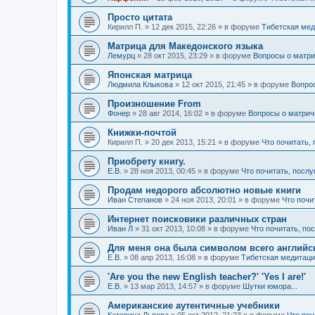
Просто цитата
Кирилл П.
»
12 дек 2015, 22:26
» в форуме
Тибетская мед
Матрица для Македонского языка
Лемурц
»
28 окт 2015, 23:29
» в форуме
Вопросы о матри
Японская матрица
Людмила Клыкова
»
12 окт 2015, 21:45
» в форуме
Вопро
Произношение From
Фонер
»
28 авг 2014, 16:02
» в форуме
Вопросы о матрич
Книжки-почтой
Кирилл П.
»
20 дек 2013, 15:21
» в форуме
Что почитать,
Приобрету книгу.
Е.В.
»
28 ноя 2013, 00:45
» в форуме
Что почитать, послу
Продам недорого абсолютно новые книги
Иван Степанов
»
24 ноя 2013, 20:01
» в форуме
Что почи
Интернет поисковики различных стран
Иван Л
»
31 окт 2013, 10:08
» в форуме
Что почитать, по
Для меня она была символом всего английск
Е.В.
»
08 апр 2013, 16:08
» в форуме
Тибетская медитаци
'Are you the new English teacher?' 'Yes I are!'
Е.В.
»
13 мар 2013, 14:57
» в форуме
Шутки юмора...
Американские аутентичные учебники