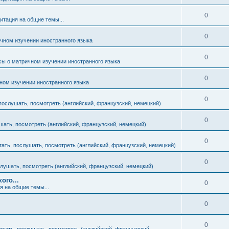
т
т
е
О
0
ы
итация на общие темы...
в
т
т
е
О
0
ы
чном изучении иностранного языка
в
т
т
е
О
0
ы
сы о матричном изучении иностранного языка
в
т
т
е
О
0
ы
ном изучении иностранного языка
в
т
т
е
О
0
ы
 послушать, посмотреть (английский, французский, немецкий)
в
т
т
е
О
0
ы
шать, посмотреть (английский, французский, немецкий)
в
т
т
е
О
0
ы
тать, послушать, посмотреть (английский, французский, немецкий)
в
т
т
е
О
0
ы
слушать, посмотреть (английский, французский, немецкий)
в
т
т
ого...
е
О
0
ы
я на общие темы...
в
т
т
е
О
0
ы
в
т
т
е
О
0
ы