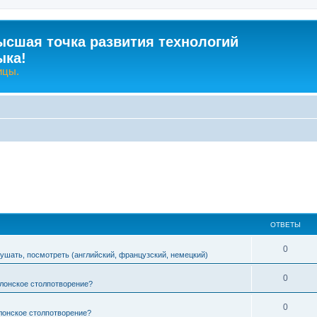
ысшая точка развития технологий
ыка!
ицы.
ОТВЕТЫ
О
0
лушать, посмотреть (английский, французский, немецкий)
т
О
0
лонское столпотворение?
в
т
е
О
0
лонское столпотворение?
в