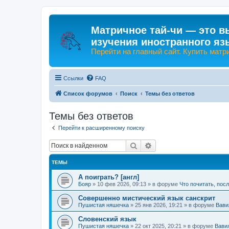
Матричное тай-чи — это в
изучения иностранного яз
Перейти на главный сайт. Купить матр
Ссылки
FAQ
Список форумов
Поиск
Темы без ответов
Темы без ответов
Перейти к расширенному поиску
Поиск
Расширенный поиск
ТЕМЫ
А поиграть? [англ]
Бояр
»
10 фев 2026, 09:13
» в форуме
Что почитать, пос
Совершенно мистический язык санскрит
Пушистая няшечка
»
25 янв 2026, 19:21
» в форуме
Вави
Словенский язык
Пушистая няшечка
»
22 окт 2025, 20:21
» в форуме
Вави