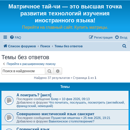
Матричное тай-чи — это высшая точка
развития технологий изучения
иностранного языка!
Перейти на главный сайт. Купить матрицы.
FAQ
Регистрация
Вход
П
Список форумов
Поиск
Темы без ответов
о
Темы без ответов
и
Перейти к расширенному поиску
с
Поиск
Расширенный поиск
к
Найдено 37 результатов • Страница
1
из
1
Темы
А поиграть? [англ]
Последнее сообщение
Бояр
«
10 фев 2026, 09:13
Добавлено в форуме
Что почитать, послушать, посмотреть (английский,
французский, немецкий)
Совершенно мистический язык санскрит
Последнее сообщение
Пушистая няшечка
«
25 янв 2026, 19:21
Добавлено в форуме
Вавилонское столпотворение?
Словенский язык