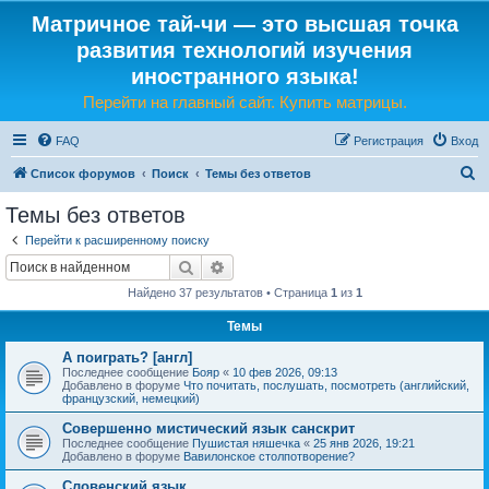
Матричное тай-чи — это высшая точка
развития технологий изучения
иностранного языка!
Перейти на главный сайт. Купить матрицы.
FAQ
Регистрация
Вход
П
Список форумов
Поиск
Темы без ответов
о
Темы без ответов
и
Перейти к расширенному поиску
с
Поиск
Расширенный поиск
к
Найдено 37 результатов • Страница
1
из
1
Темы
А поиграть? [англ]
Последнее сообщение
Бояр
«
10 фев 2026, 09:13
Добавлено в форуме
Что почитать, послушать, посмотреть (английский,
французский, немецкий)
Совершенно мистический язык санскрит
Последнее сообщение
Пушистая няшечка
«
25 янв 2026, 19:21
Добавлено в форуме
Вавилонское столпотворение?
Словенский язык