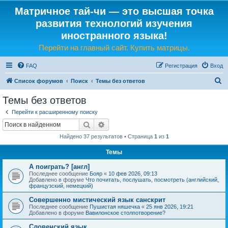
Матричное тай-чи — это высшая точка
развития технологий изучения
иностранного языка!
Перейти на главный сайт. Купить матрицы.
FAQ
Регистрация
Вход
П
Список форумов
Поиск
Темы без ответов
о
Темы без ответов
и
Перейти к расширенному поиску
с
Поиск
Расширенный поиск
к
Найдено 37 результатов • Страница
1
из
1
Темы
А поиграть? [англ]
Последнее сообщение
Бояр
«
10 фев 2026, 09:13
Добавлено в форуме
Что почитать, послушать, посмотреть (английский,
французский, немецкий)
Совершенно мистический язык санскрит
Последнее сообщение
Пушистая няшечка
«
25 янв 2026, 19:21
Добавлено в форуме
Вавилонское столпотворение?
Словенский язык