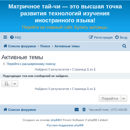
Матричное тай-чи — это высшая точка
развития технологий изучения
иностранного языка!
Перейти на главный сайт. Купить матрицы.
FAQ
Регистрация
Вход
П
Список форумов
Поиск
Активные темы
о
Активные темы
и
Перейти к расширенному поиску
с
Найдено 0 результатов • Страница
1
из
1
к
Подходящих тем или сообщений не найдено.
Найдено 0 результатов • Страница
1
из
1
Перейти
Список форумов
Часовой пояс:
UTC+04:00
Создано на основе
phpBB
® Forum Software © phpBB Limited
Русская поддержка phpBB