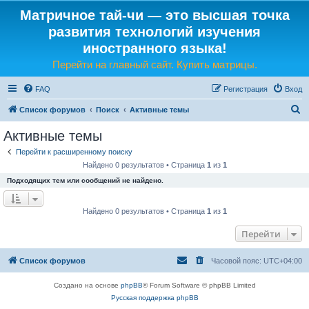
Матричное тай-чи — это высшая точка
развития технологий изучения
иностранного языка!
Перейти на главный сайт. Купить матрицы.
FAQ
Регистрация
Вход
П
Список форумов
Поиск
Активные темы
о
Активные темы
и
Перейти к расширенному поиску
с
Найдено 0 результатов • Страница
1
из
1
к
Подходящих тем или сообщений не найдено.
Найдено 0 результатов • Страница
1
из
1
Перейти
Список форумов
Часовой пояс:
UTC+04:00
Создано на основе
phpBB
® Forum Software © phpBB Limited
Русская поддержка phpBB