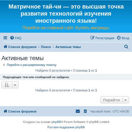
Матричное тай-чи — это высшая точка
развития технологий изучения
иностранного языка!
Перейти на главный сайт. Купить матрицы.
FAQ
Регистрация
Вход
П
Список форумов
Поиск
Активные темы
о
Активные темы
и
Перейти к расширенному поиску
с
Найдено 0 результатов • Страница
1
из
1
к
Подходящих тем или сообщений не найдено.
Найдено 0 результатов • Страница
1
из
1
Перейти
Список форумов
Часовой пояс:
UTC+04:00
Создано на основе
phpBB
® Forum Software © phpBB Limited
Русская поддержка phpBB