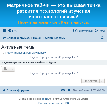
Матричное тай-чи — это высшая точка
развития технологий изучения
иностранного языка!
Перейти на главный сайт. Купить матрицы.
FAQ
Регистрация
Вход
П
Список форумов
Поиск
Активные темы
о
Активные темы
и
Перейти к расширенному поиску
с
Найдено 0 результатов • Страница
1
из
1
к
Подходящих тем или сообщений не найдено.
Найдено 0 результатов • Страница
1
из
1
Перейти
Список форумов
Часовой пояс:
UTC+04:00
Создано на основе
phpBB
® Forum Software © phpBB Limited
Русская поддержка phpBB