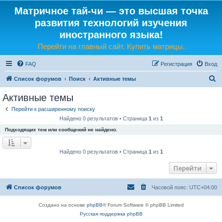
Матричное тай-чи — это высшая точка
развития технологий изучения
иностранного языка!
Перейти на главный сайт. Купить матрицы.
FAQ
Регистрация
Вход
П
Список форумов
Поиск
Активные темы
о
Активные темы
и
Перейти к расширенному поиску
с
Найдено 0 результатов • Страница
1
из
1
к
Подходящих тем или сообщений не найдено.
Найдено 0 результатов • Страница
1
из
1
Перейти
Список форумов
Часовой пояс:
UTC+04:00
Создано на основе
phpBB
® Forum Software © phpBB Limited
Русская поддержка phpBB