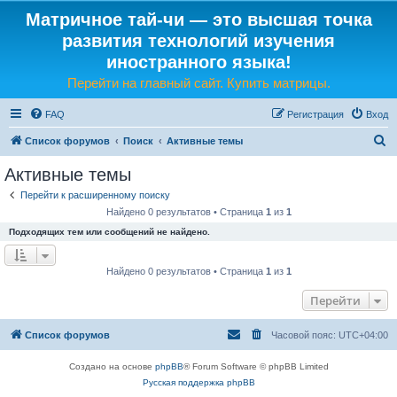
Матричное тай-чи — это высшая точка
развития технологий изучения
иностранного языка!
Перейти на главный сайт. Купить матрицы.
FAQ
Регистрация
Вход
П
Список форумов
Поиск
Активные темы
о
Активные темы
и
Перейти к расширенному поиску
с
Найдено 0 результатов • Страница
1
из
1
к
Подходящих тем или сообщений не найдено.
Найдено 0 результатов • Страница
1
из
1
Перейти
Список форумов
Часовой пояс:
UTC+04:00
Создано на основе
phpBB
® Forum Software © phpBB Limited
Русская поддержка phpBB