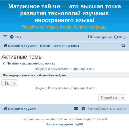
Матричное тай-чи — это высшая точка
развития технологий изучения
иностранного языка!
Перейти на главный сайт. Купить матрицы.
FAQ
Регистрация
Вход
П
Список форумов
Поиск
Активные темы
о
Активные темы
и
Перейти к расширенному поиску
с
Найдено 0 результатов • Страница
1
из
1
к
Подходящих тем или сообщений не найдено.
Найдено 0 результатов • Страница
1
из
1
Перейти
Список форумов
Часовой пояс:
UTC+04:00
Создано на основе
phpBB
® Forum Software © phpBB Limited
Русская поддержка phpBB