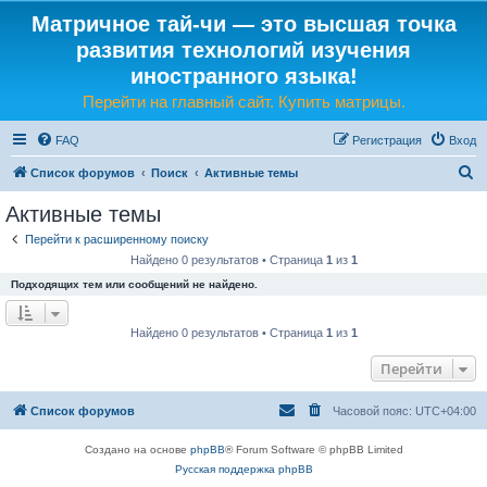
Матричное тай-чи — это высшая точка
развития технологий изучения
иностранного языка!
Перейти на главный сайт. Купить матрицы.
FAQ
Регистрация
Вход
П
Список форумов
Поиск
Активные темы
о
Активные темы
и
Перейти к расширенному поиску
с
Найдено 0 результатов • Страница
1
из
1
к
Подходящих тем или сообщений не найдено.
Найдено 0 результатов • Страница
1
из
1
Перейти
Список форумов
Часовой пояс:
UTC+04:00
Создано на основе
phpBB
® Forum Software © phpBB Limited
Русская поддержка phpBB