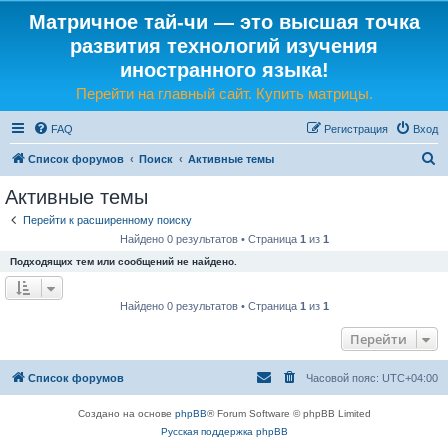
Матричное тай-чи — это высшая точка
развития технологий изучения
иностранного языка!
Перейти на главный сайт. Купить матрицы.
FAQ
Регистрация
Вход
П
Список форумов
Поиск
Активные темы
о
Активные темы
и
Перейти к расширенному поиску
с
Найдено 0 результатов • Страница
1
из
1
к
Подходящих тем или сообщений не найдено.
Найдено 0 результатов • Страница
1
из
1
Перейти
Список форумов
Часовой пояс:
UTC+04:00
Создано на основе
phpBB
® Forum Software © phpBB Limited
Русская поддержка phpBB