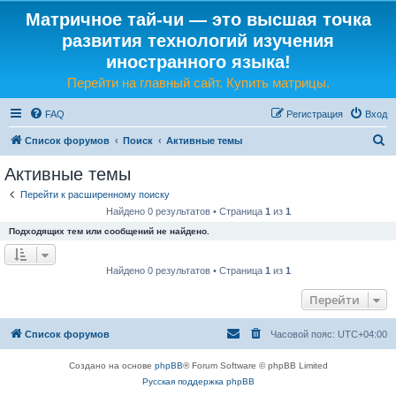
Матричное тай-чи — это высшая точка
развития технологий изучения
иностранного языка!
Перейти на главный сайт. Купить матрицы.
FAQ
Регистрация
Вход
П
Список форумов
Поиск
Активные темы
о
Активные темы
и
Перейти к расширенному поиску
с
Найдено 0 результатов • Страница
1
из
1
к
Подходящих тем или сообщений не найдено.
Найдено 0 результатов • Страница
1
из
1
Перейти
Список форумов
Часовой пояс:
UTC+04:00
Создано на основе
phpBB
® Forum Software © phpBB Limited
Русская поддержка phpBB