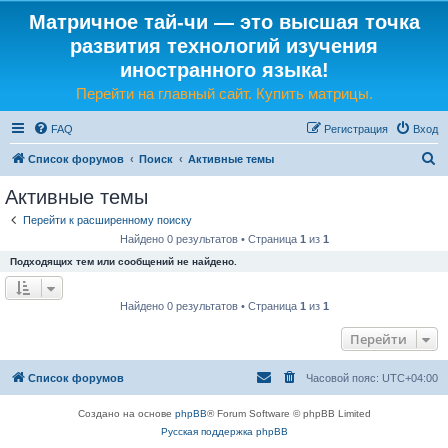
Матричное тай-чи — это высшая точка
развития технологий изучения
иностранного языка!
Перейти на главный сайт. Купить матрицы.
FAQ
Регистрация
Вход
П
Список форумов
Поиск
Активные темы
о
Активные темы
и
Перейти к расширенному поиску
с
Найдено 0 результатов • Страница
1
из
1
к
Подходящих тем или сообщений не найдено.
Найдено 0 результатов • Страница
1
из
1
Перейти
Список форумов
Часовой пояс:
UTC+04:00
Создано на основе
phpBB
® Forum Software © phpBB Limited
Русская поддержка phpBB