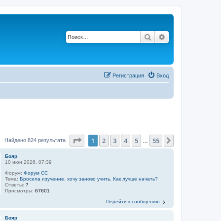
Поиск
Расширенный по
Регистрация
Вход
Страница
1
из
55
1
2
3
4
5
55
След.
Найдено 824 результата
…
Бояр
10 июн 2026, 07:39
Форум:
Форум СС
Тема:
Бросила изучение, хочу заново учить. Как лучше начать?
Ответы:
7
Просмотры:
67601
Перейти к сообщению
Бояр