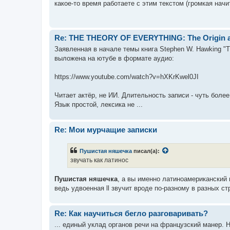
какое-то время работаете с этим текстом (громкая начит
Re: THE THEORY OF EVERYTHING: The Origin an
Заявленная в начале темы книга Stephen W. Hawking "
выложена на ютубе в формате аудио:
https://www.youtube.com/watch?v=hXKrKwel0JI
Читает актёр, не ИИ. Длительность записи - чуть более
Язык простой, лексика не ...
Re: Мои мурчащие записки
Пушистая няшечка
писал(а):
звучать как латинос
Пушистая няшечка
, а вы именно латиноамериканский 
ведь удвоенная ll звучит вроде по-разному в разных стр
Re: Как научиться бегло разговаривать?
... единый уклад органов речи на французский манер. 