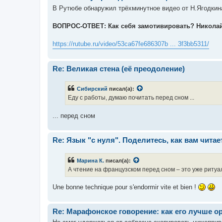
В Рутюбе обнаружил трёхминутное видео от Н.Ягодкина
ВОПРОС-ОТВЕТ: Как себя замотивировать? Николай
https://rutube.ru/video/53ca67fe686307b ... 3f3bb5311/
Re: Великая стена (еë преодоление)
Сибирский
писал(а):
Еду с работы, думаю почитать перед сном ...
... перед сном
Re: Язык "с нуля". Поделитесь, как вам читае
Марина К.
писал(а):
А чтение на французском перед сном – это уже ритуа
Une bonne technique pour s'endormir vite et bien !
Re: Марафонское говорение: как его лучше о