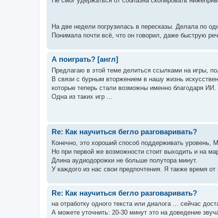
Не смог удержаться от соблазна скопировать нижеприве
На две недели погрузилась в пересказы. Делала по од
Понимала почти всё, что он говорил, даже быструю речь
А поиграть? [англ]
Предлагаю в этой теме делиться ссылками на игры, по
В связи с бурным вторжением в нашу жизнь искусствен
которые теперь стали возможны именно благодаря ИИ.
Одна из таких игр ...
Re: Как научиться бегло разговаривать?
Конечно, это хороший способ поддерживать уровень, М
Но при первой же возможности стоит выходить и на ма
Длина аудиодорожки не больше полутора минут.
У каждого из нас свои предпочтения. Я также время от
Re: Как научиться бегло разговаривать?
на отработку одного текста или диалога ... сейчас дост
А можете уточнить: 20-30 минут это на доведение звуч