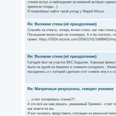
чтения вслух и наблюдения за мимикой актёров сериало
приносил плоды. :)
Я попробовал найти такой уклад у Мирей Матье ...
Re: Великая стена (еë преодоление)
Спасибо за ответы, теперь яснее стало, как там стена 
Посещение монастыря не планирую. А я бы посетил, с
прямо: https://i2024.otzovik.com/2024/11/01/16689431/im
Re: Великая стена (еë преодоление)
Сегодня был на участке ВКС Бадалин. Хорошая физкул
были на одной из башенок и снимали соседнюю.. Назва
находились и с которой сделали этот снимок или и к с
Re: Матричные результаты, говорят ученики
... стоит полировать чтение??...
А это всё же вам решать, уважаемый Гринмен - стоит п
как знаете их вы.
Я вот пытаюсь представить ситуацию из реальной жизн