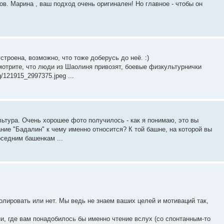
в. Марина , ваш подход очень оригинален! Но главное - чтобы он
устроена, возможно, что тоже доберусь до неё. :)
мотрите, что люди из Шаолиня привозят, боевые физкультурнички
g/121915_2997375.jpeg ...
ьтура. Очень хорошее фото получилось - как я понимаю, это вы
ние "Бадалин" к чему именно относится? К той башне, на которой вы
оседним башенкам ...
олировать или нет. Мы ведь не знаем ваших целей и мотиваций так,
и, где вам понадобилось бы именно чтение вслух (со спонтанным-то