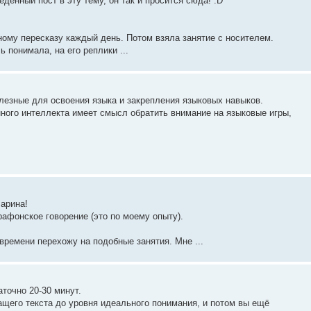
дённый пост в эту тему, он так и просится сюда! :D
ному пересказу каждый день. Потом взяла занятие с носителем.
 понимала, на его реплики ...
лезные для освоения языка и закрепления языковых навыков.
ного интеллекта имеет смысл обратить внимание на языковые игры,
арина!
рафонское говорение (это по моему опыту).
 времени перехожу на подобные занятия. Мне ...
аточно 20-30 минут.
ащего текста до уровня идеального понимания, и потом вы ещё