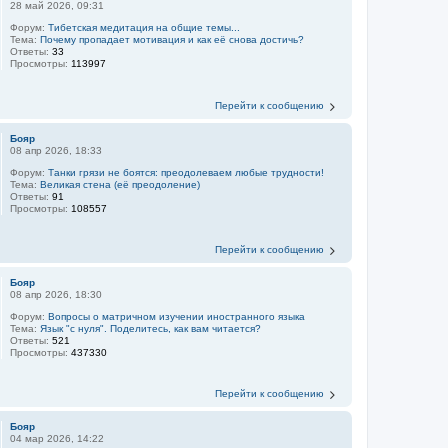
28 май 2026, 09:31
Форум:
Тибетская медитация на общие темы...
Тема:
Почему пропадает мотивация и как её снова достичь?
Ответы:
33
Просмотры:
113997
Перейти к сообщению
Бояр
08 апр 2026, 18:33
Форум:
Танки грязи не боятся: преодолеваем любые трудности!
Тема:
Великая стена (еë преодоление)
Ответы:
91
Просмотры:
108557
Перейти к сообщению
Бояр
08 апр 2026, 18:30
Форум:
Вопросы о матричном изучении иностранного языка
Тема:
Язык "с нуля". Поделитесь, как вам читается?
Ответы:
521
Просмотры:
437330
Перейти к сообщению
Бояр
04 мар 2026, 14:22