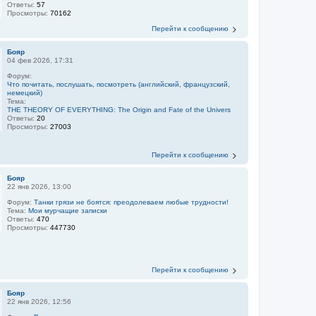
Ответы:
57
Просмотры:
70162
Перейти к сообщению
Бояр
04 фев 2026, 17:31
Форум:
Что почитать, послушать, посмотреть (английский, французский,
немецкий)
Тема:
THE THEORY OF EVERYTHING: The Origin and Fate of the Univers
Ответы:
20
Просмотры:
27003
Перейти к сообщению
Бояр
22 янв 2026, 13:00
Форум:
Танки грязи не боятся: преодолеваем любые трудности!
Тема:
Мои мурчащие записки
Ответы:
470
Просмотры:
447730
Перейти к сообщению
Бояр
22 янв 2026, 12:56