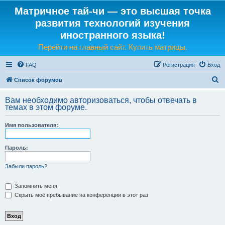
Матричное тай-чи — это высшая точка
развития технологий изучения
иностранного языка!
Перейти на главный сайт. Купить матрицы.
FAQ
Регистрация
Вход
П
Список форумов
о
Вам необходимо авторизоваться, чтобы отвечать в
и
темах в этом форуме.
с
Имя пользователя:
к
Пароль:
Забыли пароль?
Запомнить меня
Скрыть моё пребывание на конференции в этот раз