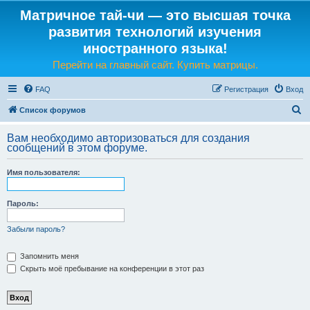
Матричное тай-чи — это высшая точка
развития технологий изучения
иностранного языка!
Перейти на главный сайт. Купить матрицы.
FAQ
Регистрация
Вход
П
Список форумов
о
Вам необходимо авторизоваться для создания
и
сообщений в этом форуме.
с
Имя пользователя:
к
Пароль:
Забыли пароль?
Запомнить меня
Скрыть моё пребывание на конференции в этот раз