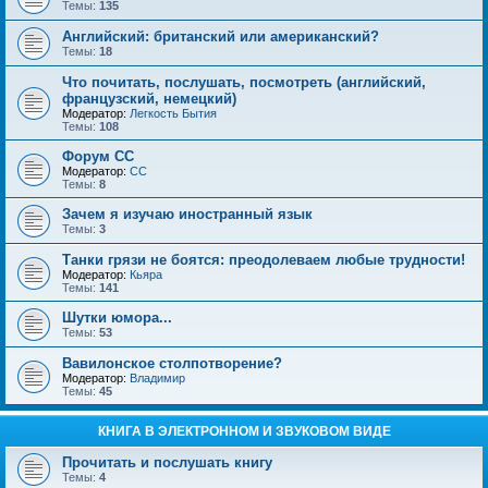
Темы:
135
Английский: британский или американский?
Темы:
18
Что почитать, послушать, посмотреть (английский,
французский, немецкий)
Модератор:
Легкость Бытия
Темы:
108
Форум СС
Модератор:
CC
Темы:
8
Зачем я изучаю иностранный язык
Темы:
3
Танки грязи не боятся: преодолеваем любые трудности!
Модератор:
Кьяра
Темы:
141
Шутки юмора...
Темы:
53
Вавилонское столпотворение?
Модератор:
Владимир
Темы:
45
КНИГА В ЭЛЕКТРОННОМ И ЗВУКОВОМ ВИДЕ
Прочитать и послушать книгу
Темы:
4