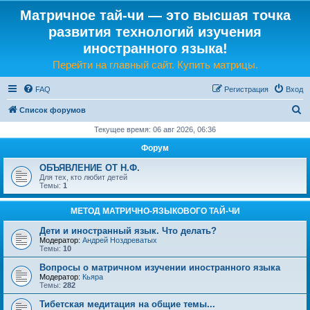
Матричное тай-чи — это высшая точка
развития технологий изучения
иностранного языка!
Перейти на главный сайт. Купить матрицы.
FAQ
Регистрация
Вход
П
Список форумов
о
Текущее время: 06 авг 2026, 06:36
и
Форум
с
ОБЪЯВЛЕНИЕ ОТ Н.Ф.
к
Для тех, кто любит детей
Темы:
1
МЕТОД МАТРИЧНО-ЯЗЫКОВОГО ТАЙ-ЧИ
Дети и иностранный язык. Что делать?
Модератор:
Андрей Ноздреватых
Темы:
10
Вопросы о матричном изучении иностранного языка
Модератор:
Кьяра
Темы:
282
Тибетская медитация на общие темы...