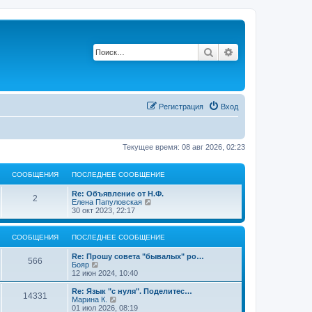
Поиск
Расширенный по
Регистрация
Вход
Текущее время: 08 авг 2026, 02:23
СООБЩЕНИЯ
ПОСЛЕДНЕЕ СООБЩЕНИЕ
П
Re: Объявление от Н.Ф.
С
2
о
П
Елена Папуловская
с
е
30 окт 2023, 22:17
о
л
р
е
е
о
д
й
СООБЩЕНИЯ
ПОСЛЕДНЕЕ СООБЩЕНИЕ
н
т
б
е
и
П
Re: Прошу совета "бывалых" ро…
С
е
к
566
о
П
Бояр
с
п
щ
с
е
12 июн 2024, 10:40
о
о
о
л
р
о
с
е
е
е
П
Re: Язык "с нуля". Поделитес…
б
л
С
14331
о
д
й
о
П
Марина К.
щ
е
н
н
т
с
е
01 июл 2026, 08:19
е
д