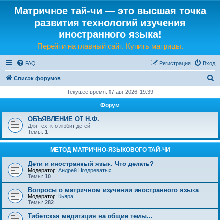
Матричное тай-чи — это высшая точка
развития технологий изучения
иностранного языка!
Перейти на главный сайт. Купить матрицы.
FAQ
Регистрация
Вход
П
Список форумов
о
Текущее время: 07 авг 2026, 19:39
и
Форум
с
ОБЪЯВЛЕНИЕ ОТ Н.Ф.
к
Для тех, кто любит детей
Темы:
1
МЕТОД МАТРИЧНО-ЯЗЫКОВОГО ТАЙ-ЧИ
Дети и иностранный язык. Что делать?
Модератор:
Андрей Ноздреватых
Темы:
10
Вопросы о матричном изучении иностранного языка
Модератор:
Кьяра
Темы:
282
Тибетская медитация на общие темы...