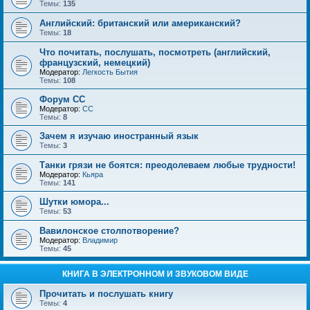
Темы:
135
Английский: британский или американский?
Темы:
18
Что почитать, послушать, посмотреть (английский,
французский, немецкий)
Модератор:
Легкость Бытия
Темы:
108
Форум СС
Модератор:
CC
Темы:
8
Зачем я изучаю иностранный язык
Темы:
3
Танки грязи не боятся: преодолеваем любые трудности!
Модератор:
Кьяра
Темы:
141
Шутки юмора...
Темы:
53
Вавилонское столпотворение?
Модератор:
Владимир
Темы:
45
КНИГА В ЭЛЕКТРОННОМ И ЗВУКОВОМ ВИДЕ
Прочитать и послушать книгу
Темы:
4