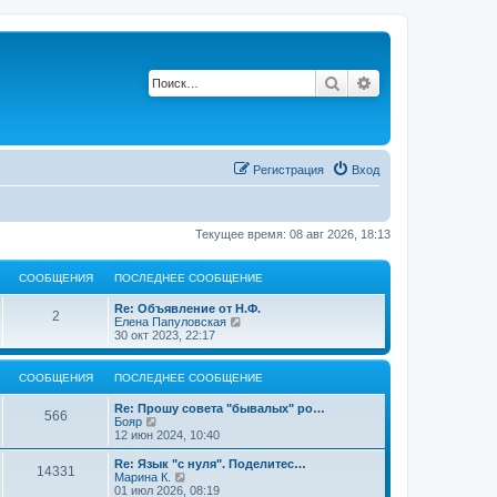
Поиск
Расширенный по
Регистрация
Вход
Текущее время: 08 авг 2026, 18:13
СООБЩЕНИЯ
ПОСЛЕДНЕЕ СООБЩЕНИЕ
П
Re: Объявление от Н.Ф.
С
2
о
П
Елена Папуловская
с
е
30 окт 2023, 22:17
о
л
р
е
е
о
д
й
СООБЩЕНИЯ
ПОСЛЕДНЕЕ СООБЩЕНИЕ
н
т
б
е
и
П
Re: Прошу совета "бывалых" ро…
С
е
к
566
о
П
Бояр
с
п
щ
с
е
12 июн 2024, 10:40
о
о
о
л
р
о
с
е
е
е
П
Re: Язык "с нуля". Поделитес…
б
л
С
14331
о
д
й
о
П
Марина К.
щ
е
н
н
т
с
е
01 июл 2026, 08:19
е
д