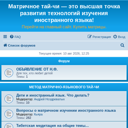
Матричное тай-чи — это высшая точка
развития технологий изучения
иностранного языка!
Перейти на главный сайт. Купить матрицы.
FAQ
Регистрация
Вход
П
Список форумов
о
Текущее время: 10 авг 2026, 12:25
и
Форум
с
ОБЪЯВЛЕНИЕ ОТ Н.Ф.
к
Для тех, кто любит детей
Темы:
1
МЕТОД МАТРИЧНО-ЯЗЫКОВОГО ТАЙ-ЧИ
Дети и иностранный язык. Что делать?
Модератор:
Андрей Ноздреватых
Темы:
10
Вопросы о матричном изучении иностранного языка
Модератор:
Кьяра
Темы:
282
Тибетская медитация на общие темы...