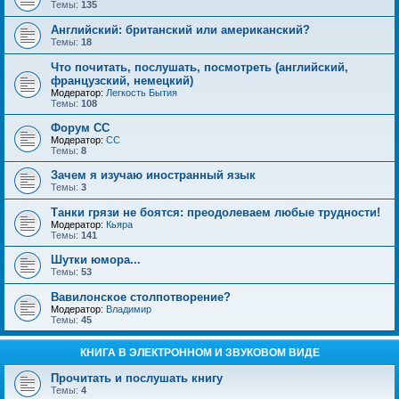
Темы:
135
Английский: британский или американский?
Темы:
18
Что почитать, послушать, посмотреть (английский,
французский, немецкий)
Модератор:
Легкость Бытия
Темы:
108
Форум СС
Модератор:
CC
Темы:
8
Зачем я изучаю иностранный язык
Темы:
3
Танки грязи не боятся: преодолеваем любые трудности!
Модератор:
Кьяра
Темы:
141
Шутки юмора...
Темы:
53
Вавилонское столпотворение?
Модератор:
Владимир
Темы:
45
КНИГА В ЭЛЕКТРОННОМ И ЗВУКОВОМ ВИДЕ
Прочитать и послушать книгу
Темы:
4