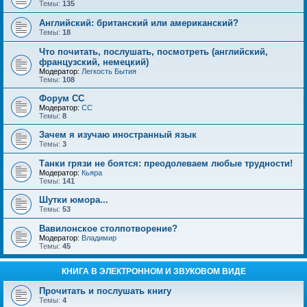
Темы:
135
Английский: британский или американский?
Темы:
18
Что почитать, послушать, посмотреть (английский,
французский, немецкий)
Модератор:
Легкость Бытия
Темы:
108
Форум СС
Модератор:
CC
Темы:
8
Зачем я изучаю иностранный язык
Темы:
3
Танки грязи не боятся: преодолеваем любые трудности!
Модератор:
Кьяра
Темы:
141
Шутки юмора...
Темы:
53
Вавилонское столпотворение?
Модератор:
Владимир
Темы:
45
КНИГА В ЭЛЕКТРОННОМ И ЗВУКОВОМ ВИДЕ
Прочитать и послушать книгу
Темы:
4