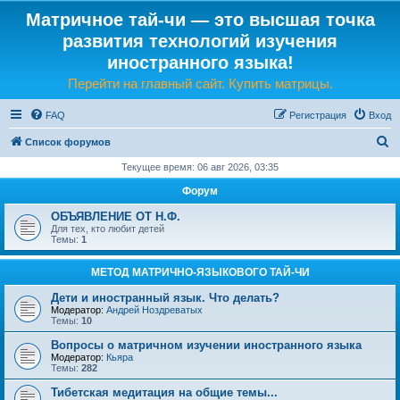
Матричное тай-чи — это высшая точка
развития технологий изучения
иностранного языка!
Перейти на главный сайт. Купить матрицы.
FAQ
Регистрация
Вход
П
Список форумов
о
Текущее время: 06 авг 2026, 03:35
и
Форум
с
ОБЪЯВЛЕНИЕ ОТ Н.Ф.
к
Для тех, кто любит детей
Темы:
1
МЕТОД МАТРИЧНО-ЯЗЫКОВОГО ТАЙ-ЧИ
Дети и иностранный язык. Что делать?
Модератор:
Андрей Ноздреватых
Темы:
10
Вопросы о матричном изучении иностранного языка
Модератор:
Кьяра
Темы:
282
Тибетская медитация на общие темы...