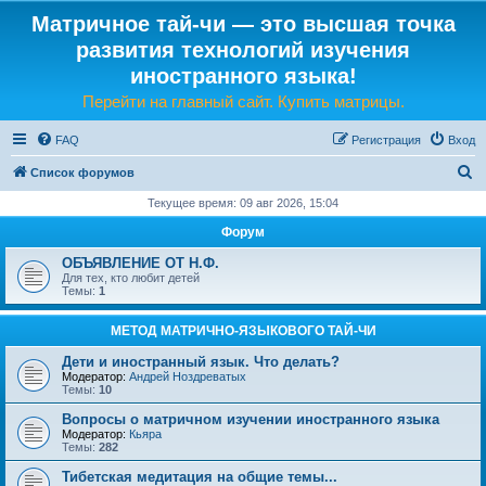
Матричное тай-чи — это высшая точка
развития технологий изучения
иностранного языка!
Перейти на главный сайт. Купить матрицы.
FAQ
Регистрация
Вход
П
Список форумов
о
Текущее время: 09 авг 2026, 15:04
и
Форум
с
ОБЪЯВЛЕНИЕ ОТ Н.Ф.
к
Для тех, кто любит детей
Темы:
1
МЕТОД МАТРИЧНО-ЯЗЫКОВОГО ТАЙ-ЧИ
Дети и иностранный язык. Что делать?
Модератор:
Андрей Ноздреватых
Темы:
10
Вопросы о матричном изучении иностранного языка
Модератор:
Кьяра
Темы:
282
Тибетская медитация на общие темы...