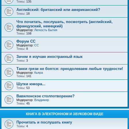
Темы:
135
Английский: британский или американский?
Темы:
18
Что почитать, послушать, посмотреть (английский,
французский, немецкий)
Модератор:
Легкость Бытия
Темы:
108
Форум СС
Модератор:
CC
Темы:
8
Зачем я изучаю иностранный язык
Темы:
3
Танки грязи не боятся: преодолеваем любые трудности!
Модератор:
Кьяра
Темы:
141
Шутки юмора...
Темы:
53
Вавилонское столпотворение?
Модератор:
Владимир
Темы:
45
КНИГА В ЭЛЕКТРОННОМ И ЗВУКОВОМ ВИДЕ
Прочитать и послушать книгу
Темы:
4