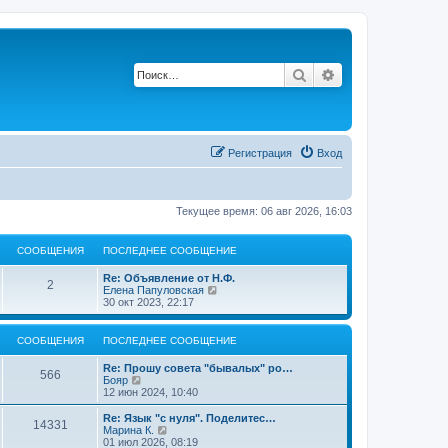
Поиск
Расширенный по
Регистрация
Вход
Текущее время: 06 авг 2026, 16:03
СООБЩЕНИЯ
ПОСЛЕДНЕЕ СООБЩЕНИЕ
П
Re: Объявление от Н.Ф.
С
2
о
П
Елена Папуловская
с
е
30 окт 2023, 22:17
о
л
р
е
е
о
д
й
СООБЩЕНИЯ
ПОСЛЕДНЕЕ СООБЩЕНИЕ
н
т
б
е
и
П
Re: Прошу совета "бывалых" ро…
С
е
к
566
о
П
Бояр
с
п
щ
с
е
12 июн 2024, 10:40
о
о
о
л
р
о
с
е
е
е
П
Re: Язык "с нуля". Поделитес…
б
л
С
14331
о
д
й
о
П
Марина К.
щ
е
н
н
т
с
е
01 июл 2026, 08:19
е
д