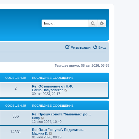
Поиск
Расширенный по
Регистрация
Вход
Текущее время: 08 авг 2026, 03:58
СООБЩЕНИЯ
ПОСЛЕДНЕЕ СООБЩЕНИЕ
П
Re: Объявление от Н.Ф.
С
2
о
П
Елена Папуловская
с
е
30 окт 2023, 22:17
о
л
р
е
е
о
д
й
СООБЩЕНИЯ
ПОСЛЕДНЕЕ СООБЩЕНИЕ
н
т
б
е
и
П
Re: Прошу совета "бывалых" ро…
С
е
к
566
о
П
Бояр
с
п
щ
с
е
12 июн 2024, 10:40
о
о
о
л
р
о
с
е
е
е
П
Re: Язык "с нуля". Поделитес…
б
л
С
14331
о
д
й
о
П
Марина К.
щ
е
н
н
т
с
е
01 июл 2026, 08:19
е
д